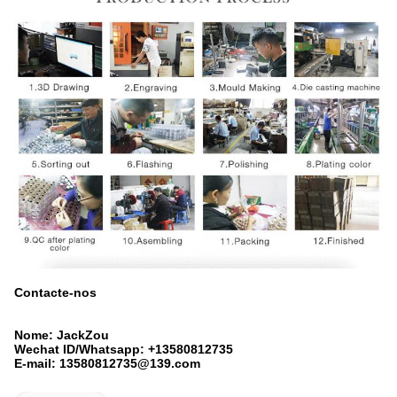
Contacte-nos
Nome: JackZou
Wechat ID/Whatsapp: +13580812735
E-mail: 13580812735@139.com