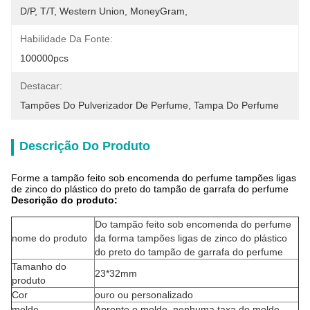
D/P, T/T, Western Union, MoneyGram,
Habilidade Da Fonte:
100000pcs
Destacar:
Tampões Do Pulverizador De Perfume
, 
Tampa Do Perfume
Descrição Do Produto
Forme a tampão feito sob encomenda do perfume tampões ligas
de zinco do plástico do preto do tampão de garrafa do perfume
Descrição do produto:
Do tampão feito sob encomenda do perfume
nome do produto
da forma tampões ligas de zinco do plástico
do preto do tampão de garrafa do perfume
Tamanho do
23*32mm
produto
Cor
ouro ou personalizado
molde
Apronte o molde, nenhuma taxa do molde