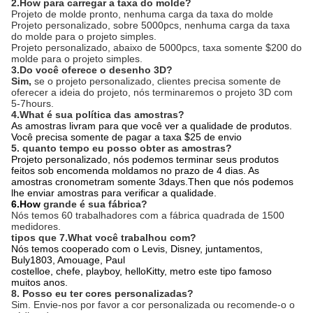
2.How para carregar a taxa do molde?
Projeto de molde pronto, nenhuma carga da taxa do molde
Projeto personalizado, sobre 5000pcs, nenhuma carga da taxa
do molde para o projeto simples.
Projeto personalizado, abaixo de 5000pcs, taxa somente $200 do
molde para o projeto simples.
3.Do você oferece o desenho 3D?
Sim,
se o projeto personalizado, clientes precisa somente de
oferecer a ideia do projeto, nós terminaremos o projeto 3D com
5-7hours.
4.What é sua política das amostras?
As amostras livram para que você ver a qualidade de produtos.
Você precisa somente de pagar a taxa $25 de envio
5. quanto tempo eu posso obter as amostras?
Projeto personalizado, nós podemos terminar seus produtos
feitos sob encomenda moldamos no prazo de 4 dias. As
amostras cronometram somente 3days.Then que nós podemos
lhe enviar amostras para verificar a qualidade.
6.How
grande é sua fábrica?
Nós temos 60 trabalhadores com a fábrica quadrada de 1500
medidores.
tipos que 7.What você trabalhou com?
Nós temos cooperado com o Levis, Disney, juntamentos,
Buly1803, Amouage, Paul
costelloe, chefe, playboy, helloKitty, metro este tipo famoso
muitos anos.
8. Posso eu ter cores personalizadas?
Sim. Envie-nos por favor a cor personalizada ou recomende-o o