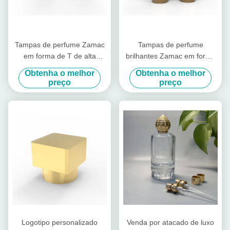
Tampas de perfume Zamac
Tampas de perfume
em forma de T de alta
brilhantes Zamac em forma
qualidade de fábrica, tampas
de chave de alta qualidade e
Obtenha o melhor
Obtenha o melhor
de perfume em liga de zinco
luxo, tampas de perfume em
preço
preço
liga de zinco
Logotipo personalizado
Venda por atacado de luxo