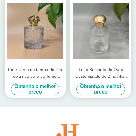
Fechaduras de garrafas
Fabricante de tampa de liga
Luxo Brilhante de Ouro
de zinco para perfume,
Customizado de Zinc Alloy
tampa de perfume Zamac,
Metal Perfume Bottle Cap
Obtenha o melhor
Obtenha o melhor
tampas de cobertura de
para o Seu Próprio Vidro
preço
preço
fragrância para embalagens
Brand Bottle
de luxo