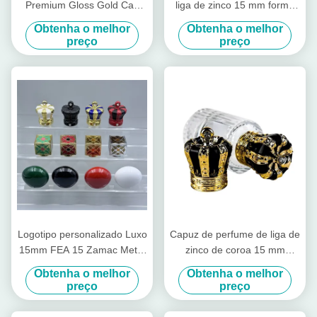
Premium Gloss Gold Cap
liga de zinco 15 mm forma
Quadrado Cap Perfume Cap
irregular Zamak perfume
Obtenha o melhor
Obtenha o melhor
para Fea 15 Glass Perfume
garrafa tampa de alta
preço
preço
Neck
qualidade fácil tapa disco
aberto para latas
Logotipo personalizado Luxo
Capuz de perfume de liga de
15mm FEA 15 Zamac Metal
zinco de coroa 15 mm
Cap Fragrance Cap Creative
Pulverizador de bomba de
Obtenha o melhor
Obtenha o melhor
Universal Bottle Cover Cover
metal Capuz de disco para
preço
preço
para garrafas de perfume
garrafas Capuz magnético
para garrafas de perfume