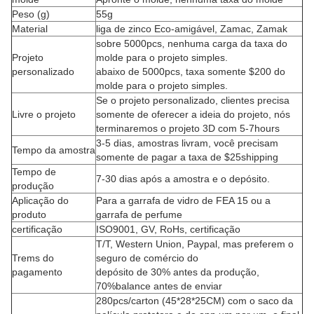
Peso (g)
55g
Material
liga de zinco Eco-amigável, Zamac, Zamak
sobre 5000pcs, nenhuma carga da taxa do
Projeto
molde para o projeto simples.
personalizado
abaixo de 5000pcs, taxa somente $200 do
molde para o projeto simples.
Se o projeto personalizado, clientes precisa
Livre o projeto
somente de oferecer a ideia do projeto, nós
terminaremos o projeto 3D com 5-7hours
3-5 dias, amostras livram, você precisam
Tempo da amostra
somente de pagar a taxa de $25shipping
Tempo de
7-30 dias após a amostra e o depósito.
produção
Aplicação do
Para a garrafa de vidro de FEA 15 ou a
produto
garrafa de perfume
certificação
ISO9001, GV, RoHs, certificação
T/T, Western Union, Paypal, mas preferem o
Trems do
seguro de comércio do
pagamento
depósito de 30% antes da produção,
70%balance antes de enviar
280pcs/carton (45*28*25CM) com o saco da