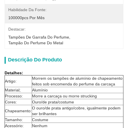
Habilidade Da Fonte:
100000pcs Por Mês
Destacar:
Tampões De Garrafa Do Perfume
, 
Tampão Do Perfume Do Metal
Descrição Do Produto
Detalhes:
Morrem os tampões de alumínio de chapeamento
Artigo:
feitos sob encomenda do perfume da carcaça
Material;
Alumínio
Processo:
Morre a carcaça ou morre strucking
Cores:
Ouro/de prata/costume
O ouro/de prata antigo/cobre, igualmente podem
Chapeamento:
ser brilhantes
Tamanho:
Costume
Acessório:
Nenhum