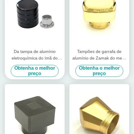
Da tampa de alumínio
Tampões de garrafa de
eletroquímica do ímã do
alumínio de Zamak do metal
tampão de Zamak do
regular brilhante da cor do
Obtenha o melhor
Obtenha o melhor
perfume alumina cosmética
ouro
preço
preço
da tampa que posiciona a
tampa do ímã