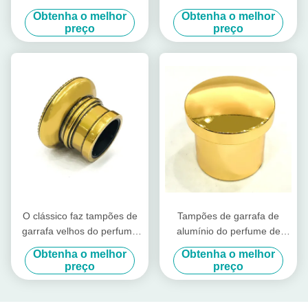
claro para ambiental da
clássico da cor do ouro
Obtenha o melhor
Obtenha o melhor
decoração das sapatas das
preço
preço
senhoras chapeadas
O clássico faz tampões de
Tampões de garrafa de
garrafa velhos do perfume
alumínio do perfume de
do alumínio de Zamak da
Zamak da cor clássica do
Obtenha o melhor
Obtenha o melhor
cor de cobre
ouro
preço
preço