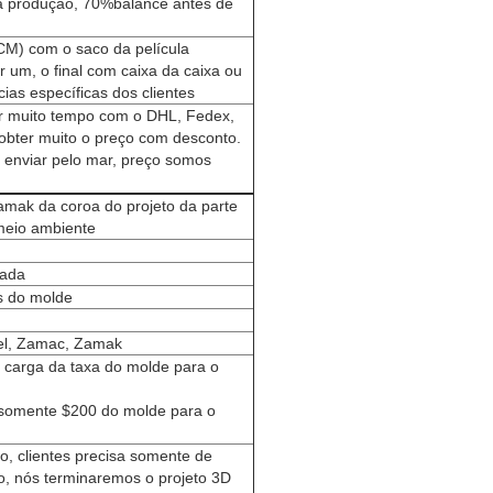
a produção, 70%balance antes de
CM) com o saco da película
 um, o final com caixa da caixa ou
ias específicas dos clientes
r muito tempo com o DHL, Fedex,
bter muito o preço com desconto.
enviar pelo mar, preço somos
mak da coroa do projeto da parte
 meio ambiente
zada
es do molde
vel, Zamac, Zamak
carga da taxa do molde para o
 somente $200 do molde para o
o, clientes precisa somente de
to, nós terminaremos o projeto 3D