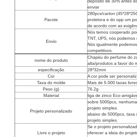
depósito de 30% antes d
enviar
280pcs/carton (45*28*25
Pacote
protetora e do opp um por
de acordo com as exigênc
Nós temos cooperado po
TNT, UPS, nós podemos o
Envio
Nós igualmente podemos 
competitivos.
Chapéu do perfume do za
nome do produto
alta/produtos a favor do
especificação
28*32mm
Cor
A cor pode ser personali
Taxa do molde
Mais de 5.000 taxas livr
Peso (g)
76.2g
Material
liga de zinco Eco-amigá
sobre 5000pcs, nenhuma 
projeto simples.
Projeto personalizado
abaixo de 5000pcs, taxa
projeto simples.
Se o projeto personalizad
Livre o projeto
oferecer a ideia do proje