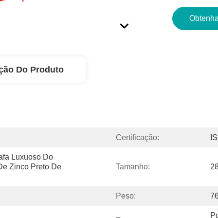
Obtenha
ção Do Produto
Certificação:
I
afa Luxuoso Do 
e Zinco Preto De 
Tamanho:
2
Peso:
7
Po