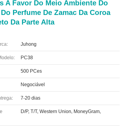
s A Favor Do Meio Ambiente Do
Do Perfume De Zamac Da Coroa
to Da Parte Alta
rca:
Juhong
odelo:
PC38
500 PCes
Negociável
trega:
7-20 dias
e
D/P, T/T, Western Union, MoneyGram,