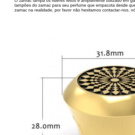
O zamac tampa os líderes feitos é amplamente utilizado em g
tampões do zamac para seu perfume que empacota desde que 
zamac na realidade, por favor não hesitamos contactar-nos, 