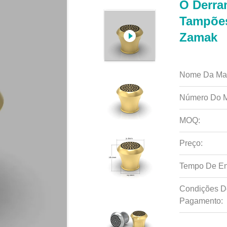
O Derra
Tampões
Zamak
Nome Da Ma
Número Do M
MOQ:
Preço:
Tempo De En
Condições D
Pagamento: