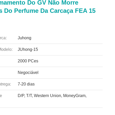
mamento Do GV Não Morre
 Do Perfume Da Carcaça FEA 15
rca:
Juhong
odelo:
JUhong-15
2000 PCes
Negociável
trega:
7-20 dias
e
D/P, T/T, Western Union, MoneyGram,