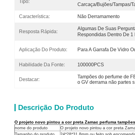
Tipo:
Carcaça/bujões/tampas/
Característica:
Não Derramamento
Algumas De Suas Pergunt
Resposta Rápida:
Respondidas Dentro De 1 
Aplicação Do Produto:
Para A Garrafa De Vidro O
Habilidade Da Fonte:
100000PCS
Tampões do perfume de F
Destacar:
o GV derrama não partes s
Descrição Do Produto
O projeto novo pintou a cor preta Zamac perfuma tampões
nome do produto
O projeto novo pintou a cor preta Za
Tamanho do produto
24*28*31.8mm ou feito sob encomend