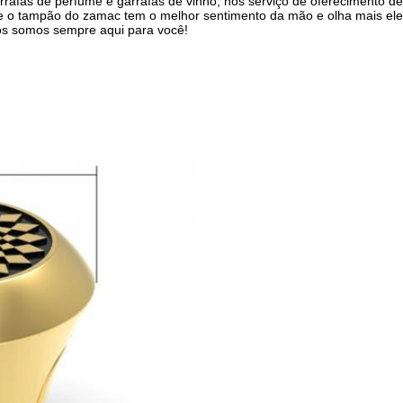
arrafas de perfume e garrafas de vinho, nós serviço de oferecimento
o tampão do zamac tem o melhor sentimento da mão e olha mais eleg
nós somos sempre aqui para você!