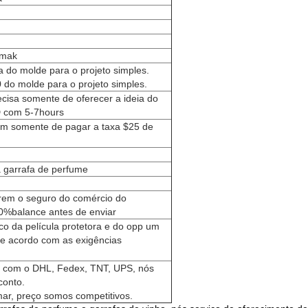
amak
 do molde para o projeto simples.
do molde para o projeto simples.
recisa somente de oferecer a ideia do
D com 5-7hours
sam somente de pagar a taxa $25 de
a garrafa de perfume
erem o seguro do comércio do
0%balance antes de enviar
o da película protetora e do opp um
 de acordo com as exigências
 com o DHL, Fedex, TNT, UPS, nós
conto.
ar, preço somos competitivos.