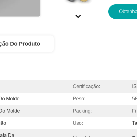
Obtenha
ção Do Produto
Certificação:
I
 Do Molde
Peso:
5
Do Molde
Packing:
Fi
são
Uso:
T
fa Da 