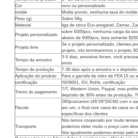
Cor
ouro ou personalizado
molde
Molde pronto, nenhuma taxa do molde
Peso (g)
Sobre 58g
Material
liga de zinco Eco-amigável, Zamac, Z
sobre 5000pcs, nenhuma carga da taxa
Projeto personalizado
abaixo de 5000pcs, taxa somente $200 
Se o projeto personalizado, clientes p
Projeto livre
projeto, nós terminaremos o projeto 3
3-5 dias, amostras livram, você preci
Tempo da amostra
envio
Tempo de produção
7-30 dias após a amostra e o depósito.
Aplicação do produto
Para a garrafa de vidro de FEA 15 ou 
certificação
ISO9001, GV, RoHs, certificação
T/T, Western Union, Paypal, mas pref
Trems do pagamento
depósito de 30% antes da produção, 7
280pcs/carton (45*28*25CM) com o sac
Pacote
por um, o final com caixa da caixa ou
específicas dos clientes
Nós temos cooperado por muito tempo
Transporte
podemos obter muito o preço com des
Nós igualmente podemos enviar pelo m