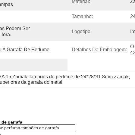
Material:
Z
tampas
Tamanho:
2
as Podem Ser 
Logotipo:
Im
Hora.
O 
u A Garrafa De Perfume
Detalhes Da Embalagem:
4
EA 15 Zamak
, 
tampões do perfume de 24*28*31.8mm Zamak
, 
uperiores da garrafa do metal
 de garrafa
mac perfuma tampões de garrafa
a