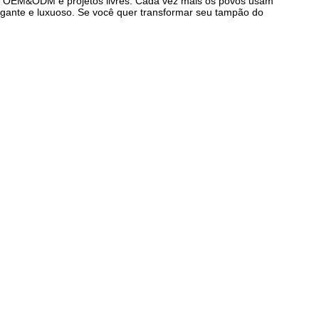
 de OEM&ODM e projetos livres. Cada vez mais os povos usam
ante e luxuoso. Se você quer transformar seu tampão do