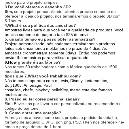
molde para o projeto simples.
3.Do você oferece o desenho 3D?
Sim,
se o projeto personalizado, clientes precisa somente de
oferecer a ideia do projeto, nós terminaremos o projeto 3D com
5-7hours.
4.What é sua política das amostras?
Amostras livres para que você ver a qualidade de produtos. Você
precisa somente de pagar a taxa $25 de envio
5. quanto tempo eu posso obter as amostras?
Projeto personalizado, nós podemos terminar seus produtos
feitos sob encomenda moldamos no prazo de 4 dias. As
amostras cronometram somente 3days. Então nós podemos
enviar-lhe amostras para verificar a qualidade.
6.How
grande é sua fábrica?
Nós temos 60 trabalhadores com a fábrica quadrada de 1500
medidores.
tipos que 7.What você trabalhou com?
Nós temos cooperado com o Levis, Disney, juntamentos,
Buly1803, Amouage, Paul
costelloe, chefe, playboy, helloKitty, metro este tipo famoso
muitos anos.
8. Posso eu ter cores personalizadas?
Sim. Envie-nos por favor a cor personalizada ou recomende-o o
código do pantone.
9. Como obter uma cotação?
Forneça-nos amavelmente seus projetos e pedido do detalhe,
formato de arquivo: O JPG, pdf, png, PSD.Then nós oferecer-lhe-
emos o preço dentro de 1 hora.