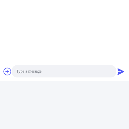
Caixa de frasco de perfume
Desenho personalizado Eco-
de cor dourada de liga de
friendly Leve Zamak
zinco personalizável e tampa
Perfume Bottle Cap com
Obtenha o melhor
Obtenha o melhor
de perfume Zamak para
acento de pedra
preço
preço
fragrâncias de luxo
Photo
Video Call
Audio Call