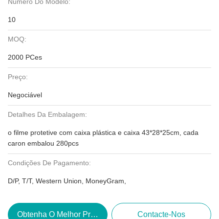
Número Do Modelo:
10
MOQ:
2000 PCes
Preço:
Negociável
Detalhes Da Embalagem:
o filme protetive com caixa plástica e caixa 43*28*25cm, cada
caron embalou 280pcs
Condições De Pagamento:
D/P, T/T, Western Union, MoneyGram,
Obtenha O Melhor Preço
Contacte-Nos