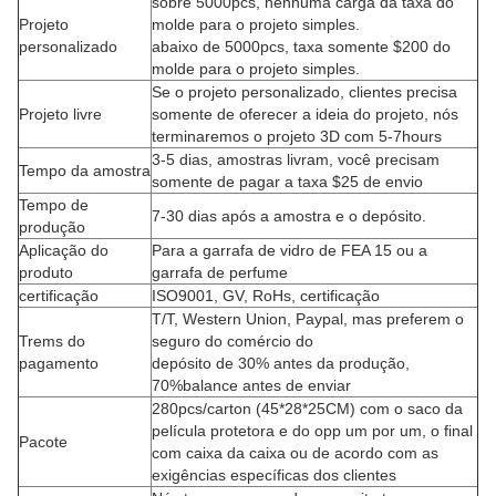
sobre 5000pcs, nenhuma carga da taxa do
Projeto
molde para o projeto simples.
personalizado
abaixo de 5000pcs, taxa somente $200 do
molde para o projeto simples.
Se o projeto personalizado, clientes precisa
Projeto livre
somente de oferecer a ideia do projeto, nós
terminaremos o projeto 3D com 5-7hours
3-5 dias, amostras livram, você precisam
Tempo da amostra
somente de pagar a taxa $25 de envio
Tempo de
7-30 dias após a amostra e o depósito.
produção
Aplicação do
Para a garrafa de vidro de FEA 15 ou a
produto
garrafa de perfume
certificação
ISO9001, GV, RoHs, certificação
T/T, Western Union, Paypal, mas preferem o
Trems do
seguro do comércio do
pagamento
depósito de 30% antes da produção,
70%balance antes de enviar
280pcs/carton (45*28*25CM) com o saco da
película protetora e do opp um por um, o final
Pacote
com caixa da caixa ou de acordo com as
exigências específicas dos clientes