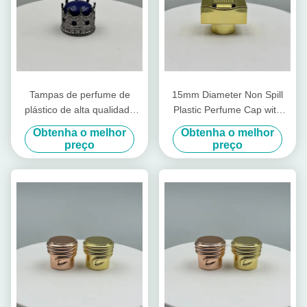
Tampas de perfume de
15mm Diameter Non Spill
plástico de alta qualidade
Plastic Perfume Cap with
em forma de coroa, tampas
Customizable Design for
Obtenha o melhor
Obtenha o melhor
de perfume brilhantes,
Premium Packaging
preço
preço
tampa de garrafa de plástico
e alumínio, tampa de
plástico dourada, tampa de
fábrica existente