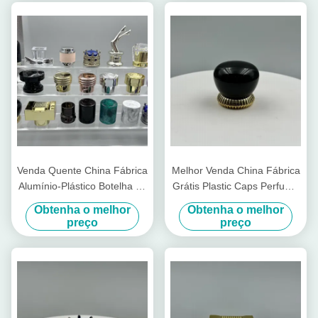
aparência geral da
cosmética sustentável
embalagem de perfume
Venda Quente China Fábrica
Melhor Venda China Fábrica
Alumínio-Plástico Botelha de
Grátis Plastic Caps Perfume
Perfumes Cap Fea15
brilhante Caps Perfume
Obtenha o melhor
Obtenha o melhor
Modelo Ferro Tipo Metal
Luxury 15mm Alumínio
preço
preço
tampas
plástico garrafa tampa