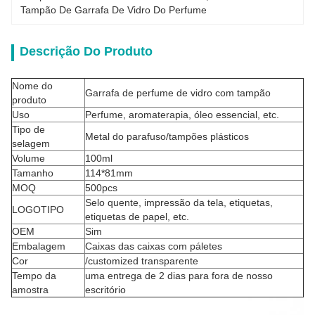
Tampão De Garrafa De Vidro Do Perfume
Descrição Do Produto
Nome do
Garrafa de perfume de vidro com tampão
produto
Uso
Perfume, aromaterapia, óleo essencial, etc.
Tipo de
Metal do parafuso/tampões plásticos
selagem
Volume
100ml
Tamanho
114*81mm
MOQ
500pcs
Selo quente, impressão da tela, etiquetas,
LOGOTIPO
etiquetas de papel, etc.
OEM
Sim
Embalagem
Caixas das caixas com páletes
Cor
/customized transparente
Tempo da
uma entrega de 2 dias para fora de nosso
amostra
escritório