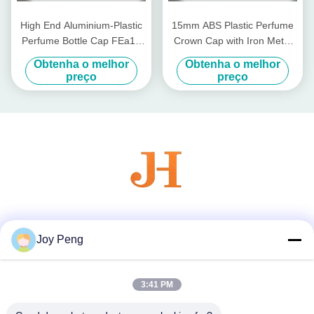
High End Aluminium-Plastic
15mm ABS Plastic Perfume
Perfume Bottle Cap FEa15
Crown Cap with Iron Metal
with Non Spill Design and 15
Pump for Non-Refillable
Obtenha o melhor
Obtenha o melhor
mm Diameter
Bottle Closures in Cosmetics
preço
preço
Industry
Redes Sociais
Joy Peng
3:41 PM
Contato rápido